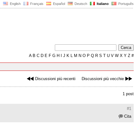
English
Français
Español
Deutsch
Italiano
Português
A
B
C
D
E
F
G
H
I
J
K
L
M
N
O
P
Q
R
S
T
U
V
W
X
Y
Z
#
Discussioni più recenti
Discussioni più vecchie
1 post
#1
Cita