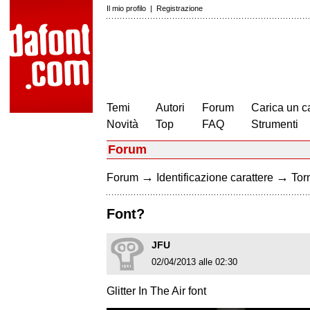
Il mio profilo
|
Registrazione
Temi
Autori
Forum
Carica un c
Novità
Top
FAQ
Strumenti
Forum
→
→
Forum
Identificazione carattere
Torn
Font?
JFU
02/04/2013 alle 02:30
Glitter In The Air font