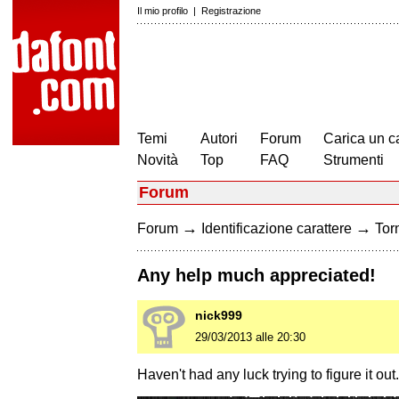
Il mio profilo
|
Registrazione
Temi
Autori
Forum
Carica un c
Novità
Top
FAQ
Strumenti
Forum
→
→
Forum
Identificazione carattere
Torn
Any help much appreciated!
nick999
29/03/2013 alle 20:30
Haven't had any luck trying to figure it out.