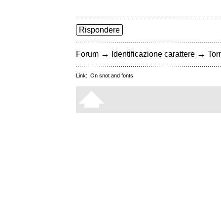
Rispondere
→
→
Forum
Identificazione carattere
Torn
Link:
On snot and fonts