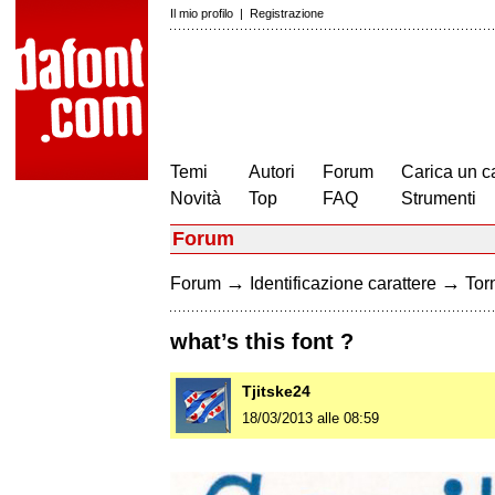
Il mio profilo
|
Registrazione
Temi
Autori
Forum
Carica un c
Novità
Top
FAQ
Strumenti
Forum
→
→
Forum
Identificazione carattere
Torn
what’s this font ?
Tjitske24
18/03/2013 alle 08:59