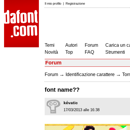
Il mio profilo
|
Registrazione
Temi
Autori
Forum
Carica un c
Novità
Top
FAQ
Strumenti
Forum
→
→
Forum
Identificazione carattere
Torn
font name??
kévatic
17/03/2013 alle 16:38