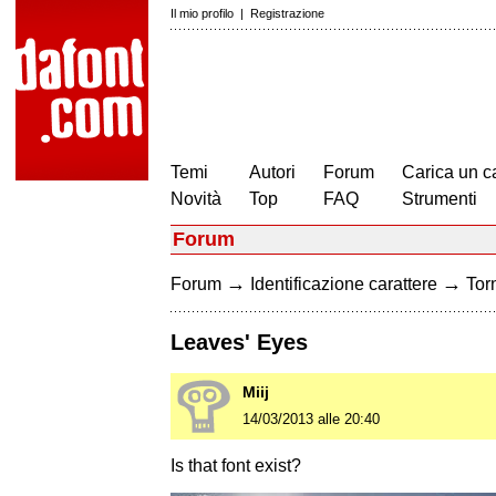
Il mio profilo
|
Registrazione
Temi
Autori
Forum
Carica un c
Novità
Top
FAQ
Strumenti
Forum
→
→
Forum
Identificazione carattere
Torn
Leaves' Eyes
Miij
14/03/2013 alle 20:40
Is that font exist?