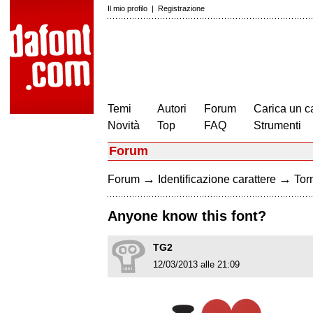
Il mio profilo
|
Registrazione
Temi
Autori
Forum
Carica un c
Novità
Top
FAQ
Strumenti
Forum
→
→
Forum
Identificazione carattere
Torn
Anyone know this font?
TG2
12/03/2013 alle 21:09