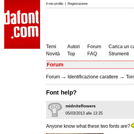
Il mio profilo
|
Registrazione
Temi
Autori
Forum
Carica un c
Novità
Top
FAQ
Strumenti
Forum
→
→
Forum
Identificazione carattere
Torn
Font help?
midniteflowers
05/03/2013 alle 13:25
Anyone know what these two fonts are?