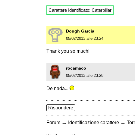
Carattere Identificato:
Caterpillar
Dough Garcia
05/02/2013 alle 23:24
Thank you so much!
rocamaco
05/02/2013 alle 23:28
De nada...
Rispondere
→
→
Forum
Identificazione carattere
Torn