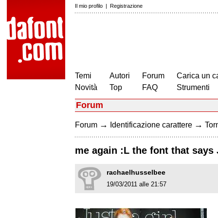
Il mio profilo
|
Registrazione
Temi
Autori
Forum
Carica un c
Novità
Top
FAQ
Strumenti
Forum
→
→
Forum
Identificazione carattere
Torn
me again :L the font that say
rachaelhusselbee
19/03/2011 alle 21:57