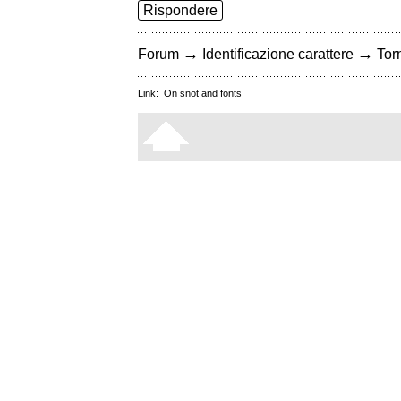
Rispondere
→
→
Forum
Identificazione carattere
Torn
Link:
On snot and fonts