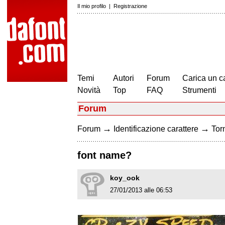
Il mio profilo
|
Registrazione
Temi
Autori
Forum
Carica un c
Novità
Top
FAQ
Strumenti
Forum
→
→
Forum
Identificazione carattere
Torn
font name?
koy_ook
27/01/2013 alle 06:53