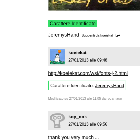
Carattere Identificato
JeremysHand
Suggeriti da
koeiekat
koeiekat
27/01/2013 alle 09:48
http://koeiekat.com/wsi/fonts-j-2.html
Carattere Identificato:
JeremysHand
Modificato su 27/01/2013 alle 11:05 da rocamaco
koy_ook
27/01/2013 alle 09:56
thank you very much ...