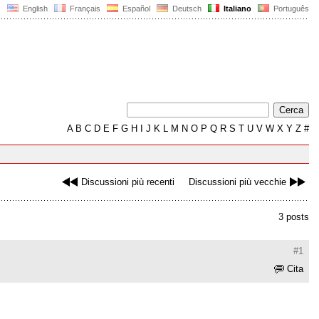
English
Français
Español
Deutsch
Italiano
Português
A
B
C
D
E
F
G
H
I
J
K
L
M
N
O
P
Q
R
S
T
U
V
W
X
Y
Z
#
Discussioni più recenti
Discussioni più vecchie
3 posts
#1
Cita