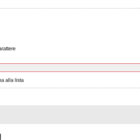
arattere
a alla lista