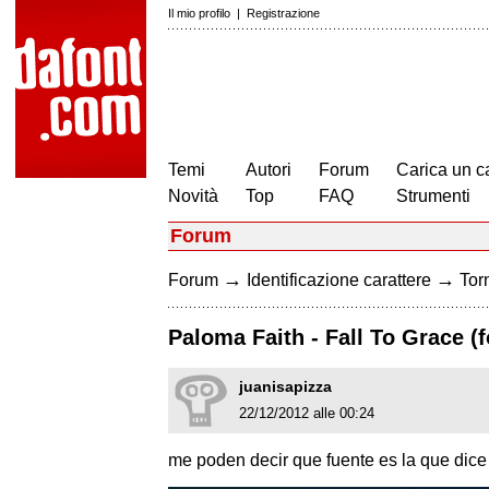
Il mio profilo
|
Registrazione
Temi
Autori
Forum
Carica un c
Novità
Top
FAQ
Strumenti
Forum
→
→
Forum
Identificazione carattere
Torn
Paloma Faith - Fall To Grace (f
juanisapizza
22/12/2012 alle 00:24
me poden decir que fuente es la que dice 