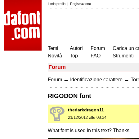
Il mio profilo
|
Registrazione
Temi
Autori
Forum
Carica un c
Novità
Top
FAQ
Strumenti
Forum
→
→
Forum
Identificazione carattere
Torn
RIGODON font
thedarkdragon11
21/12/2012 alle 08:34
What font is used in this text? Thanks!