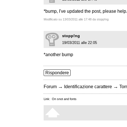
*bump, I've updated the post, please help
Modificato su 13/03/2011 alle 17:48 da stopp!ng
stopp!ng
19/03/2011 alle 22:05
*another bump
Rispondere
→
→
Forum
Identificazione carattere
Torn
Link:
On snot and fonts