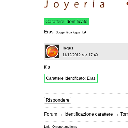
Carattere Identificato
Eras
Suggeriti da
loguz
loguz
11/12/2012 alle 17:49
it´s
Carattere Identificato:
Eras
Rispondere
→
→
Forum
Identificazione carattere
Torn
Link:
On snot and fonts