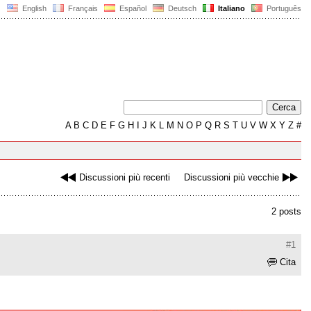
English
Français
Español
Deutsch
Italiano
Português
A
B
C
D
E
F
G
H
I
J
K
L
M
N
O
P
Q
R
S
T
U
V
W
X
Y
Z
#
Discussioni più recenti
Discussioni più vecchie
2 posts
#1
Cita