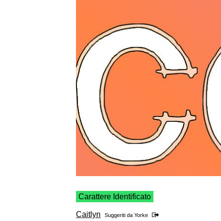
Carattere Identificato
Caitlyn
Suggeriti da
Yorke