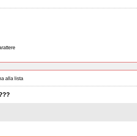
arattere
a alla lista
????