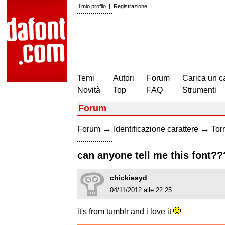
Il mio profilo
|
Registrazione
Temi
Autori
Forum
Carica un c
Novità
Top
FAQ
Strumenti
Forum
→
→
Forum
Identificazione carattere
Torn
can anyone tell me this font?
chickiesyd
04/11/2012 alle 22:25
it's from tumblr and i love it