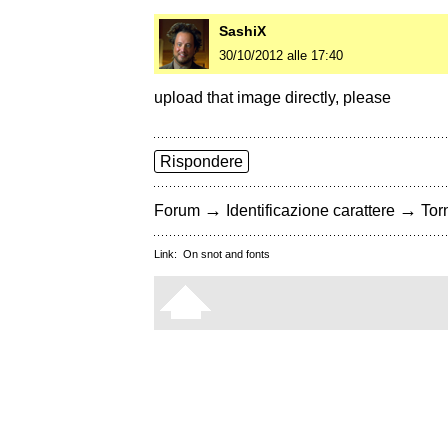
SashiX
30/10/2012 alle 17:40
upload that image directly, please
Rispondere
→
→
Forum
Identificazione carattere
Torn
Link:
On snot and fonts