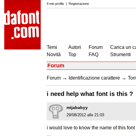
Il mio profilo
|
Registrazione
Temi
Autori
Forum
Carica un c
Novità
Top
FAQ
Strumenti
Forum
→
→
Forum
Identificazione carattere
Torn
i need help what font is this ?
mijababyy
29/08/2012 alle 21:03
i would love to know the name of this font