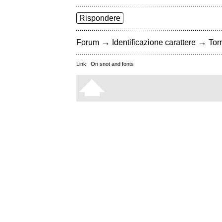
Rispondere
→
→
Forum
Identificazione carattere
Torn
Link:
On snot and fonts