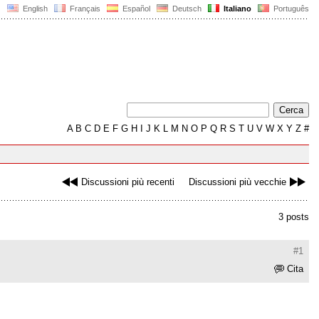
English
Français
Español
Deutsch
Italiano
Português
A
B
C
D
E
F
G
H
I
J
K
L
M
N
O
P
Q
R
S
T
U
V
W
X
Y
Z
#
Discussioni più recenti
Discussioni più vecchie
3 posts
#1
Cita