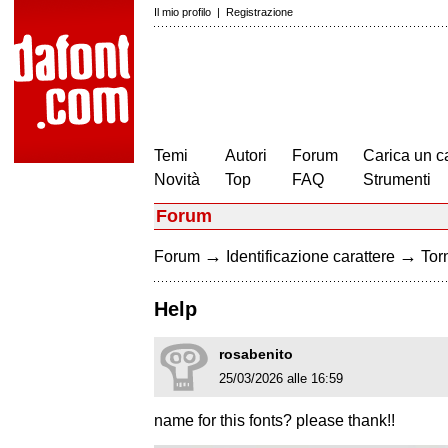
Il mio profilo
|
Registrazione
Temi
Autori
Forum
Carica un c
Novità
Top
FAQ
Strumenti
Forum
→
→
Forum
Identificazione carattere
Torn
Help
rosabenito
25/03/2026 alle 16:59
name for this fonts? please thank!!