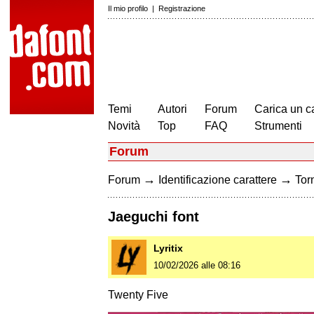
Il mio profilo
|
Registrazione
Temi
Autori
Forum
Carica un c
Novità
Top
FAQ
Strumenti
Forum
→
→
Forum
Identificazione carattere
Torn
Jaeguchi font
Lyritix
10/02/2026 alle 08:16
Twenty Five