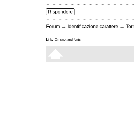
Rispondere
→
→
Forum
Identificazione carattere
Torn
Link:
On snot and fonts