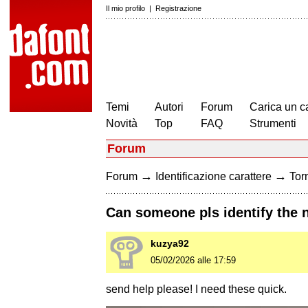
Il mio profilo
|
Registrazione
Temi
Autori
Forum
Carica un c
Novità
Top
FAQ
Strumenti
Forum
→
→
Forum
Identificazione carattere
Torn
Can someone pls identify the n
kuzya92
05/02/2026 alle 17:59
send help please! I need these quick.