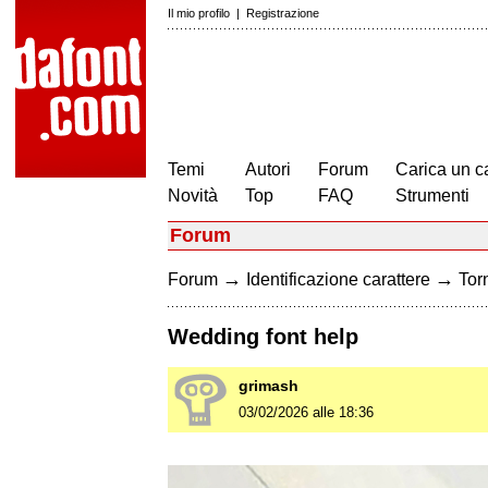
Il mio profilo
|
Registrazione
Temi
Autori
Forum
Carica un c
Novità
Top
FAQ
Strumenti
Forum
→
→
Forum
Identificazione carattere
Torn
Wedding font help
grimash
03/02/2026 alle 18:36