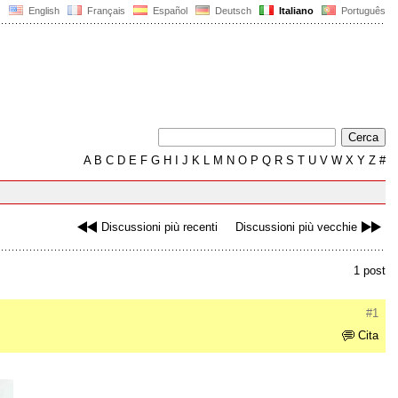
English
Français
Español
Deutsch
Italiano
Português
A
B
C
D
E
F
G
H
I
J
K
L
M
N
O
P
Q
R
S
T
U
V
W
X
Y
Z
#
Discussioni più recenti
Discussioni più vecchie
1 post
#1
Cita