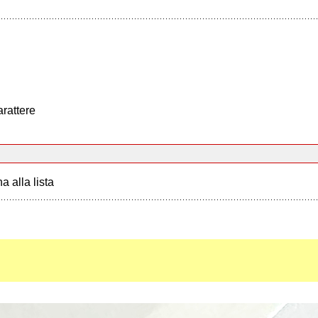
arattere
a alla lista