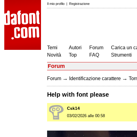
Il mio profilo
|
Registrazione
Temi
Autori
Forum
Carica un c
Novità
Top
FAQ
Strumenti
Forum
→
→
Forum
Identificazione carattere
Torn
Help with font please
Csk14
03/02/2026 alle 00:58