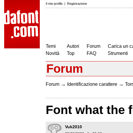
Il mio profilo
|
Registrazione
Temi
Autori
Forum
Carica un c
Novità
Top
FAQ
Strumenti
Forum
→
→
Forum
Identificazione carattere
Torn
Font what the 
Vuk2010