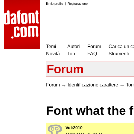
Il mio profilo
|
Registrazione
Temi
Autori
Forum
Carica un c
Novità
Top
FAQ
Strumenti
Forum
→
→
Forum
Identificazione carattere
Torn
Font what the 
Vuk2010