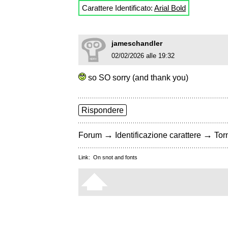
Carattere Identificato:
Arial Bold
jameschandler
02/02/2026 alle 19:32
so SO sorry (and thank you)
Rispondere
→
→
Forum
Identificazione carattere
Torn
Link:
On snot and fonts