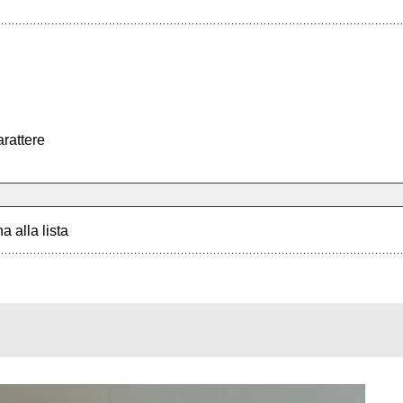
arattere
a alla lista