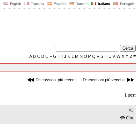
English
Français
Español
Deutsch
Italiano
Português
A
B
C
D
E
F
G
H
I
J
K
L
M
N
O
P
Q
R
S
T
U
V
W
X
Y
Z
#
Discussioni più recenti
Discussioni più vecchie
1 post
#1
Cita