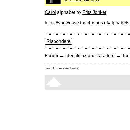
31/01/2026 alle 14:21
Carol
alphabet by
Frits Jonker
https://showcase.thebluebus.nl/alphabets
Rispondere
→
→
Forum
Identificazione carattere
Torn
Link:
On snot and fonts