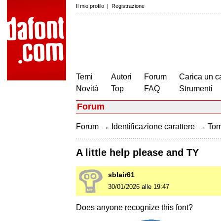
Il mio profilo
|
Registrazione
Temi
Autori
Forum
Carica un c
Novità
Top
FAQ
Strumenti
Forum
→
→
Forum
Identificazione carattere
Torn
A little help please and TY
sblair61
30/01/2026 alle 19:47
Does anyone recognize this font?