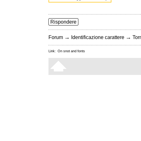
Rispondere
→
→
Forum
Identificazione carattere
Torn
Link:
On snot and fonts