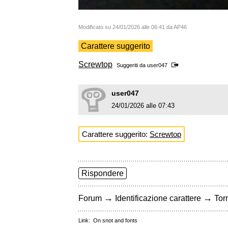
Modificato su 24/01/2026 alle 06:41 da AP46
Carattere suggerito
Screwtop
Suggeriti da
user047
user047
24/01/2026 alle 07:43
Carattere suggerito:
Screwtop
Rispondere
→
→
Forum
Identificazione carattere
Torn
Link:
On snot and fonts