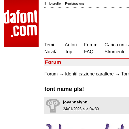
Il mio profilo
|
Registrazione
Temi
Autori
Forum
Carica un c
Novità
Top
FAQ
Strumenti
Forum
→
→
Forum
Identificazione carattere
Torn
font name pls!
joyannalynn
24/01/2026 alle 04:39