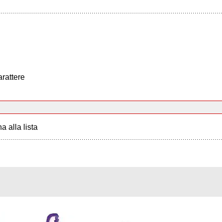
arattere
a alla lista