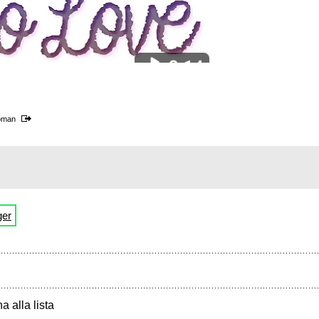
oman
ger
a alla lista