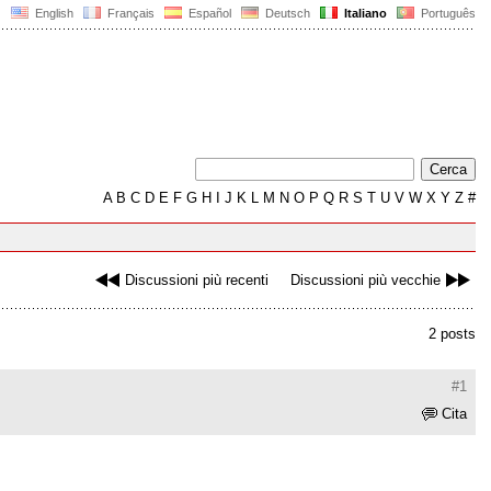
English
Français
Español
Deutsch
Italiano
Português
A
B
C
D
E
F
G
H
I
J
K
L
M
N
O
P
Q
R
S
T
U
V
W
X
Y
Z
#
Discussioni più recenti
Discussioni più vecchie
2 posts
#1
Cita