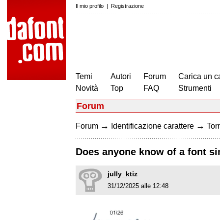
Il mio profilo
|
Registrazione
Temi
Autori
Forum
Carica un c
Novità
Top
FAQ
Strumenti
Forum
→
→
Forum
Identificazione carattere
Torn
Does anyone know of a font sim
jully_ktiz
31/12/2025 alle 12:48