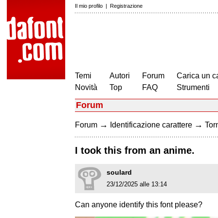
Il mio profilo
|
Registrazione
Temi
Autori
Forum
Carica un c
Novità
Top
FAQ
Strumenti
Forum
→
→
Forum
Identificazione carattere
Torn
I took this from an anime.
soulard
23/12/2025 alle 13:14
Can anyone identify this font please?