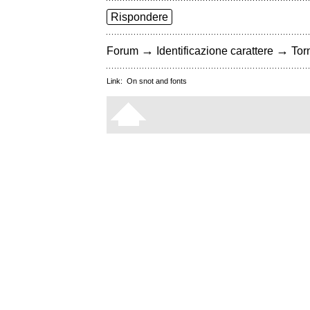
Rispondere
→
→
Forum
Identificazione carattere
Torn
Link:
On snot and fonts