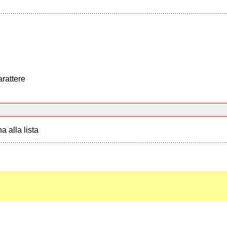
arattere
a alla lista