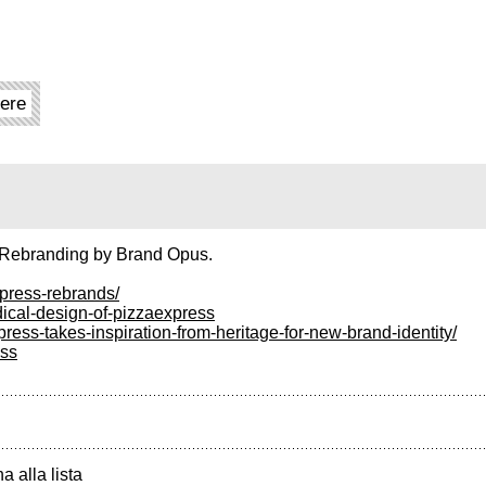
tere
. Rebranding by Brand Opus.
xpress-rebrands/
dical-design-of-pizzaexpress
ess-takes-inspiration-from-heritage-for-new-brand-identity/
ess
a alla lista