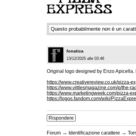
Questo probabilmente non è un carat
fonatica
13/12/2025 alle 03:48
Original logo designed by Enzo Apicella
https://www.creativereview.co.uk/pizza-e
https://www.vittlesmagazine.com/p/the-ra
https://www.marketingweek.com/pizza-expr
https://logos.fandom.com/wiki/PizzaExpr
Rispondere
→
→
Forum
Identificazione carattere
Torn