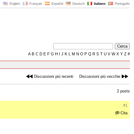
English
Français
Español
Deutsch
Italiano
Português
A
B
C
D
E
F
G
H
I
J
K
L
M
N
O
P
Q
R
S
T
U
V
W
X
Y
Z
#
Discussioni più recenti
Discussioni più vecchie
2 posts
#1
Cita