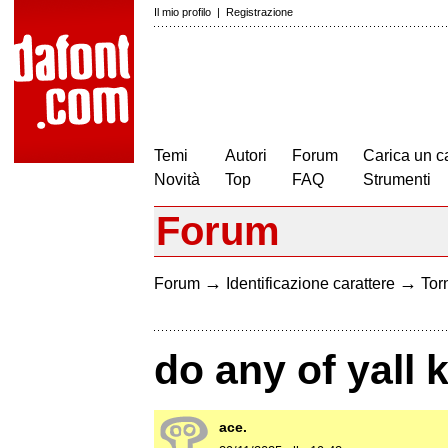
Il mio profilo
|
Registrazione
Temi
Autori
Forum
Carica un c
Novità
Top
FAQ
Strumenti
Forum
→
→
Forum
Identificazione carattere
Torn
do any of yall 
ace.