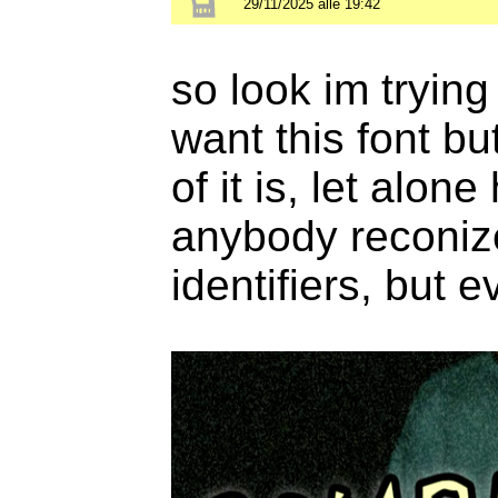
29/11/2025 alle 19:42
so look im tryin
want this font b
of it is, let alo
anybody reconize 
identifiers, but 