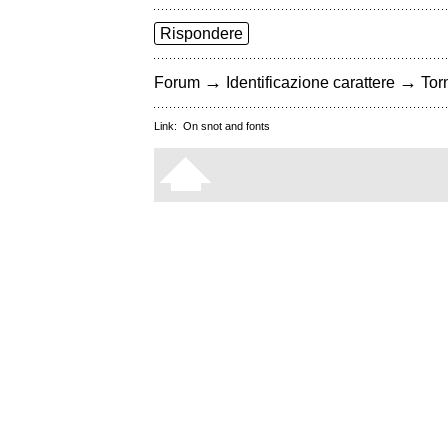
Rispondere
→
→
Forum
Identificazione carattere
Torn
Link:
On snot and fonts