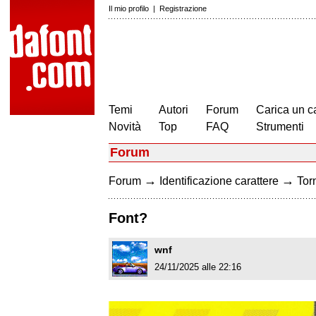
Il mio profilo
|
Registrazione
Temi
Autori
Forum
Carica un c
Novità
Top
FAQ
Strumenti
Forum
→
→
Forum
Identificazione carattere
Torn
Font?
wnf
24/11/2025 alle 22:16