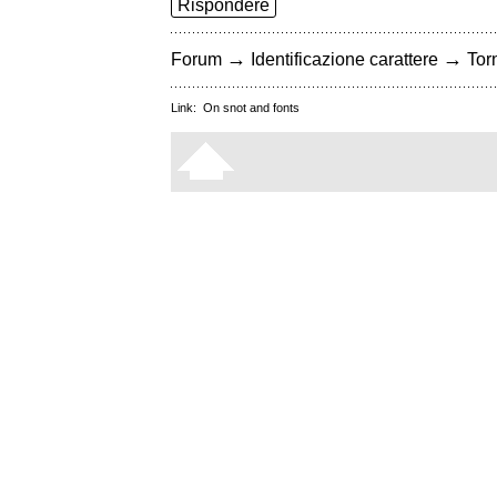
Rispondere
→
→
Forum
Identificazione carattere
Torn
Link:
On snot and fonts