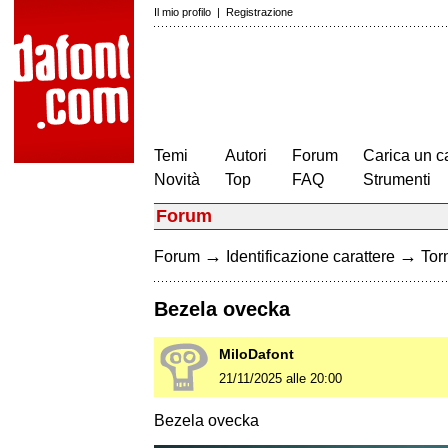
Il mio profilo
|
Registrazione
Temi
Autori
Forum
Carica un c
Novità
Top
FAQ
Strumenti
Forum
→
→
Forum
Identificazione carattere
Torn
Bezela ovecka
MiloDafont
21/11/2025 alle 20:00
Bezela ovecka