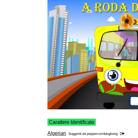
Carattere Identificato
Algerian
Suggeriti da
peppercornbingbong