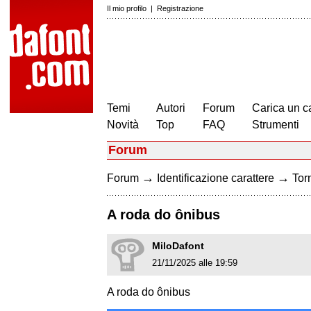
Il mio profilo
|
Registrazione
Temi
Autori
Forum
Carica un c
Novità
Top
FAQ
Strumenti
Forum
→
→
Forum
Identificazione carattere
Torn
A roda do ônibus
MiloDafont
21/11/2025 alle 19:59
A roda do ônibus