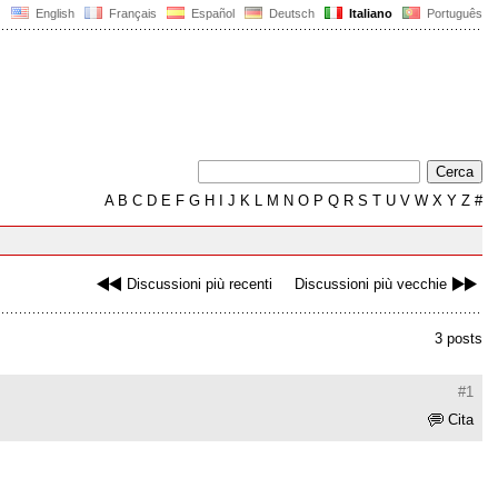
English
Français
Español
Deutsch
Italiano
Português
A
B
C
D
E
F
G
H
I
J
K
L
M
N
O
P
Q
R
S
T
U
V
W
X
Y
Z
#
Discussioni più recenti
Discussioni più vecchie
3 posts
#1
Cita