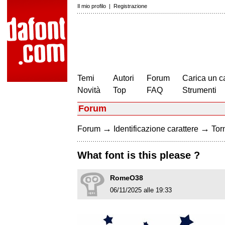
Il mio profilo
|
Registrazione
Temi
Autori
Forum
Carica un c
Novità
Top
FAQ
Strumenti
Forum
→
→
Forum
Identificazione carattere
Torn
What font is this please ?
RomeO38
06/11/2025 alle 19:33