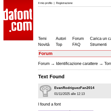
Il mio profilo
|
Registrazione
Temi
Autori
Forum
Carica un c
Novità
Top
FAQ
Strumenti
Forum
→
→
Forum
Identificazione carattere
Torn
Text Found
EvanRodriguezFan2014
01/11/2025 alle 12:13
I found a font