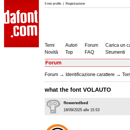
Il mio profilo
|
Registrazione
Temi
Autori
Forum
Carica un c
Novità
Top
FAQ
Strumenti
Forum
→
→
Forum
Identificazione carattere
Torn
what the font VOLAUTO
floweredbed
18/09/2025 alle 15:53