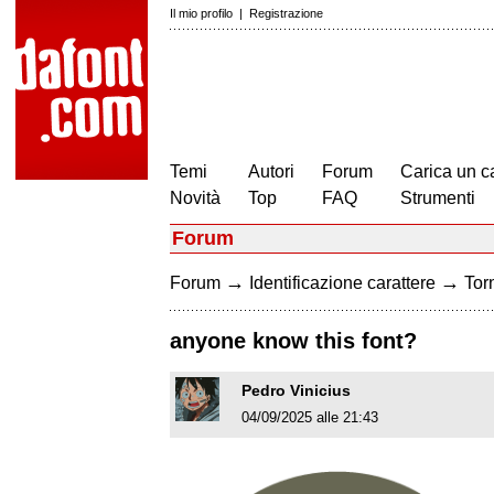
Il mio profilo
|
Registrazione
Temi
Autori
Forum
Carica un c
Novità
Top
FAQ
Strumenti
Forum
→
→
Forum
Identificazione carattere
Torn
anyone know this font?
Pedro Vinicius
04/09/2025 alle 21:43