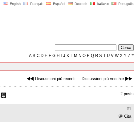
English
Français
Español
Deutsch
Italiano
Português
A
B
C
D
E
F
G
H
I
J
K
L
M
N
O
P
Q
R
S
T
U
V
W
X
Y
Z
#
Discussioni più recenti
Discussioni più vecchie
2 posts
🏻
#1
Cita