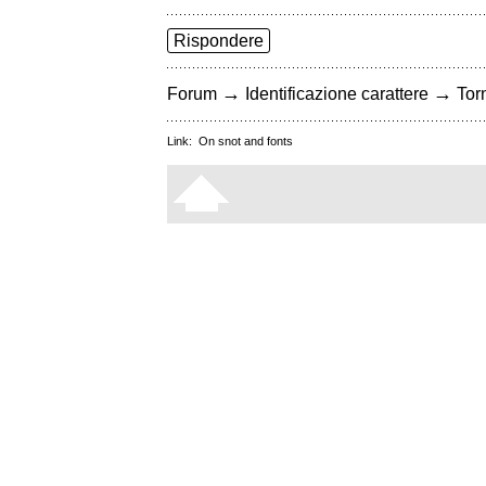
Rispondere
→
→
Forum
Identificazione carattere
Torn
Link:
On snot and fonts