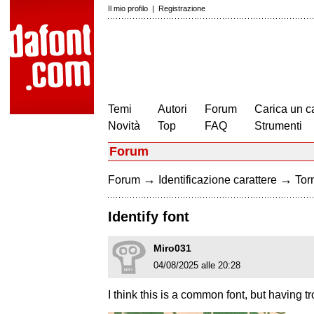
Il mio profilo
|
Registrazione
Temi
Autori
Forum
Carica un c
Novità
Top
FAQ
Strumenti
Forum
→
→
Forum
Identificazione carattere
Torn
Identify font
Miro031
04/08/2025 alle 20:28
I think this is a common font, but having t