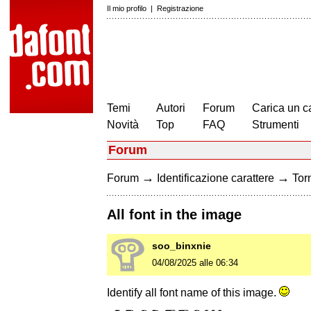
Il mio profilo
|
Registrazione
Temi
Autori
Forum
Carica un c
Novità
Top
FAQ
Strumenti
Forum
→
→
Forum
Identificazione carattere
Torn
All font in the image
soo_binxnie
04/08/2025 alle 06:34
Identify all font name of this image.