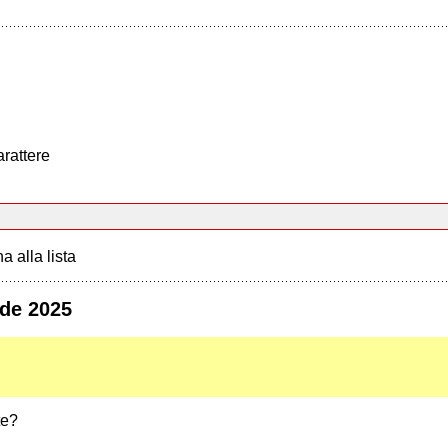
arattere
a alla lista
de 2025
te?