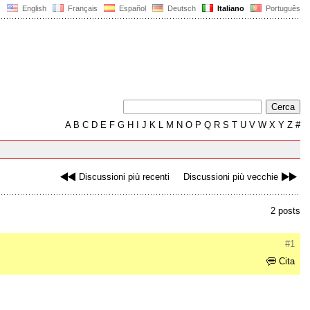
English
Français
Español
Deutsch
Italiano
Português
A
B
C
D
E
F
G
H
I
J
K
L
M
N
O
P
Q
R
S
T
U
V
W
X
Y
Z
#
Discussioni più recenti
Discussioni più vecchie
2 posts
#1
Cita