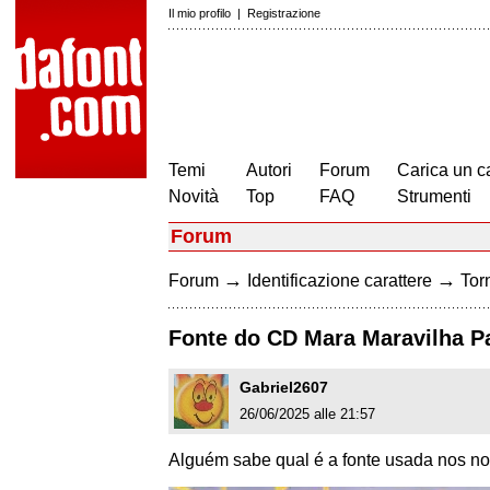
Il mio profilo
|
Registrazione
Temi
Autori
Forum
Carica un c
Novità
Top
FAQ
Strumenti
Forum
→
→
Forum
Identificazione carattere
Torn
Fonte do CD Mara Maravilha Pa
Gabriel2607
26/06/2025 alle 21:57
Alguém sabe qual é a fonte usada nos no