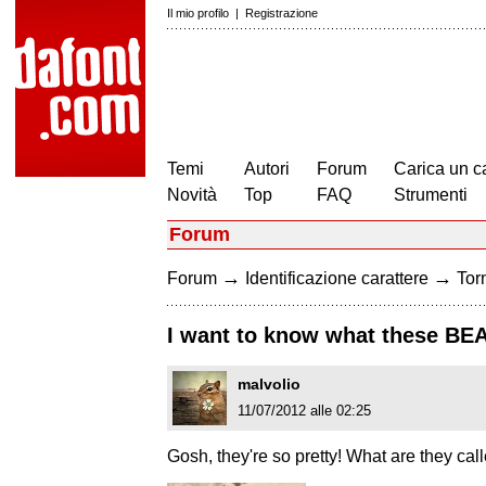
Il mio profilo
|
Registrazione
Temi
Autori
Forum
Carica un c
Novità
Top
FAQ
Strumenti
Forum
→
→
Forum
Identificazione carattere
Torn
I want to know what these BEA
malvolio
11/07/2012 alle 02:25
Gosh, they're so pretty! What are they cal