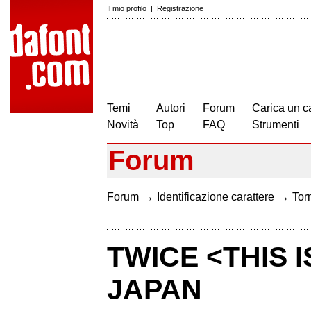
Il mio profilo
|
Registrazione
Temi
Autori
Forum
Carica un c
Novità
Top
FAQ
Strumenti
Forum
→
→
Forum
Identificazione carattere
Torn
TWICE <THIS 
JAPAN